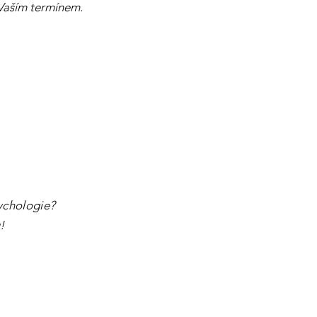
 Vaším termínem.
sychologie?
​