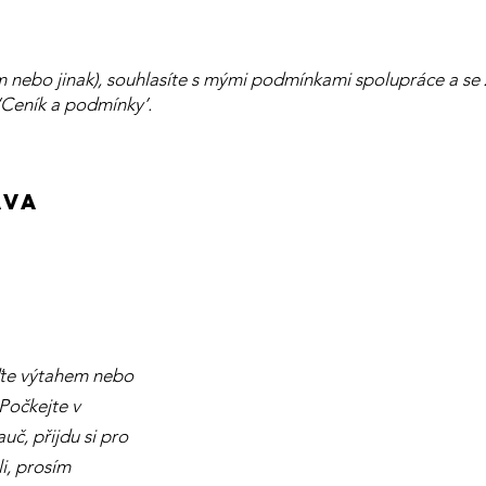
m nebo jinak), souhlasíte s mými podmínkami spolupráce a s
‘Ceník a podmínky’.
AVA
ďte výtahem nebo
Počkejte v
uč, přijdu si pro
i, prosím