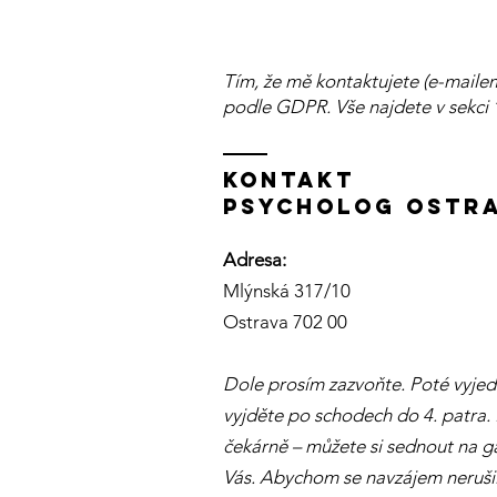
Tím, že mě kontaktujete (e-maile
podle GDPR. Vše najdete v sekci 
KOntakt
PSYCHOLOG OSTR
Adresa:
Mlýnská 317/10
Ostrava 702 00
Dole prosím zazvoňte. Poté vyje
vyjděte po schodech do 4. patra. 
čekárně – můžete si sednout na ga
Vás. Abychom se navzájem nerušil