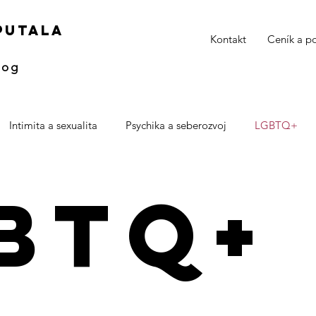
 putala
Kontakt
Ceník a p
log
Intimita a sexualita
Psychika a seberozvoj
LGBTQ+
BTQ+