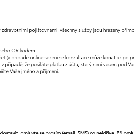
 zdravotními pojišťovnami, všechny služby jsou hrazeny přímo k
ě nebo QR kódem
t (v případě online sezení se konzultace může konat až po př
 v příp
adě, že posíláte platbu z účtu, který není veden pod V
ište Vaše jméno a příjmení.
ostavit, omluvte se prosím (email, SMS) co nejdříve. Při om