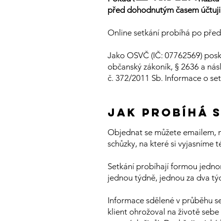
před dohodnutým časem účtuji 
Online setkání probíhá po před
Jako OSVČ (IČ: 07762569) posky
občanský zákoník, § 2636 a nás
č. 372/2011 Sb. Informace o s
Jak probíhá 
Objednat se můžete
emailem,
schůzky, na které si vyjasníme 
Setkání probíhají formou jedno
jednou týdně, jednou za dva tý
Informace sdělené v průběhu sez
klient ohrožoval na životě sebe