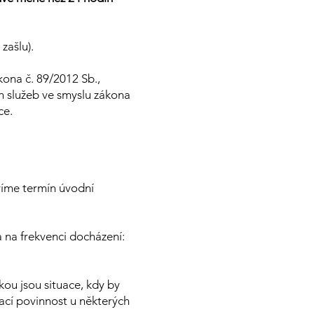
zašlu).
kona č. 89/2012 Sb.,
h služeb ve smyslu zákona
ce.
víme termín úvodní
 na frekvenci docházení:
kou jsou situace, kdy by
ací povinnost u některých