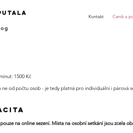
 putala
Kontakt
Ceník a p
log
minut: 1500 Kč
 ne od počtu osob - je tedy platná pro individuální i párová se
ACITA
pouze na online sezení. Místa na osobní setkání jsou zcela o