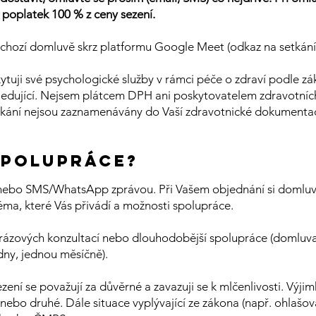
poplatek 100 % z ceny sezení.
chozí domluvě skrz platformu Google Meet (odkaz na setkání 
tuji své psychologické služby v rámci péče o zdraví podle zá
ledující. Nejsem plátcem DPH ani poskytovatelem zdravotníc
etkání nejsou zaznamenávány do Vaší zdravotnické dokumenta
spolupráce?
nebo SMS/WhatsApp zprávou
. Při Vašem objednání si domlu
téma, které Vás přivádí a možnosti spolupráce.
rázových konzultací nebo dlouhodobější spolupráce (domluva
dny, jednou měsíčně).
ení se považují za důvěrné a zavazuji se k mlčenlivosti. Výjim
 nebo druhé. Dále situace vyplývající ze záko
na (např. ohlašov