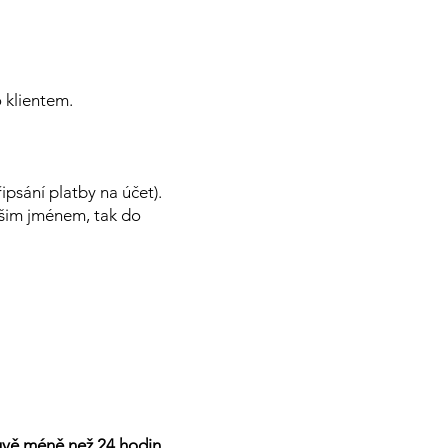
lientem. ​​
ipsání platby na účet).
ašim jménem, tak do
luvě méně než 24 hodin