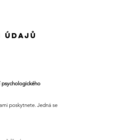
h údajů
í psychologického
 sami poskytnete. Jedná se