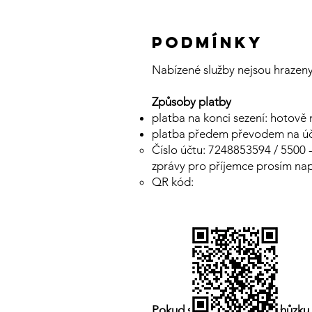
podmínky
​Nabízené služby nejsou hrazeny
Způsoby platby
platba na konci sezení: hotov
platba přede
m převodem na úče
Číslo účtu: 7248853594 / 5500 -
zprávy pro příjemce prosím nap
QR kód:​​
Pokud se nemůžete na schůzku d