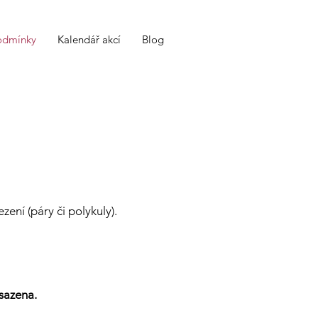
odmínky
Kalendář akcí
Blog
zení (páry či polykuly).
bsazena.