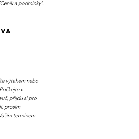
‘Ceník a podmínky’.
AVA
ďte výtahem nebo
Počkejte v
uč, přijdu si pro
i, prosím
 Vaším termínem.