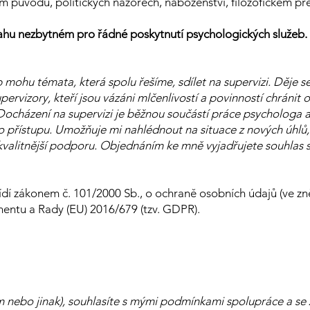
m původu, politických názorech, náboženství, filozofickém př
ahu nezbytném pro řádné poskytnutí psychologických služeb.
eb mohu témata, která spolu řešíme, sdílet na supervizi. Děje s
rvizory, kteří jsou vázáni mlčenlivostí a povinností chránit 
. Docházení na supervizi je běžnou součástí práce psychologa 
 přístupu. Umožňuje mi nahlédnout na situace z nových úhlů,
ejkvalitnější podporu. Objednáním ke mně vyjadřujete souhlas
ídí zákonem č. 101/2000 Sb., o ochraně osobních údajů (ve zně
entu a Rady (EU) 2016/679 (tzv. GDPR).
m nebo jinak), souhlasíte s mými podmínkami spolupráce a s