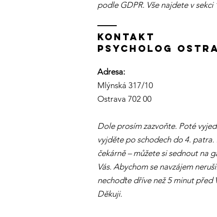
podle GDPR. Vše najdete v sekci 
KOntakt
PSYCHOLOG OSTR
Adresa:
Mlýnská 317/10
Ostrava 702 00
Dole prosím zazvoňte. Poté vyje
vyjděte po schodech do 4. patra. 
čekárně – můžete si sednout na ga
Vás. Abychom se navzájem nerušil
nechoďte dříve než 5 minut před
Děkuji.