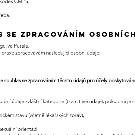
ý kodex ČMPS.​
řeba.
s se zpracováním osobníc
r. Iva Putala.
 praxe zpracovávám následující osobní údaje:
e souhlas se zpracováním těchto údajů pro účely poskytován
ní údaje zvláštní kategorie (tzv. citlivé údaje), pokud mi je
ickém stavu (včetně lékařských zpráv),
exuální orientaci,