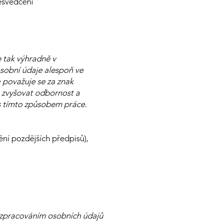
esvědčení
e tak výhradně v
osobní údaje alespoň ve
a považuje se za znak
 zvyšovat odbornost a
 s tímto způsobem práce.
ní pozdějších předpisů),
e zpracováním osobních údajů