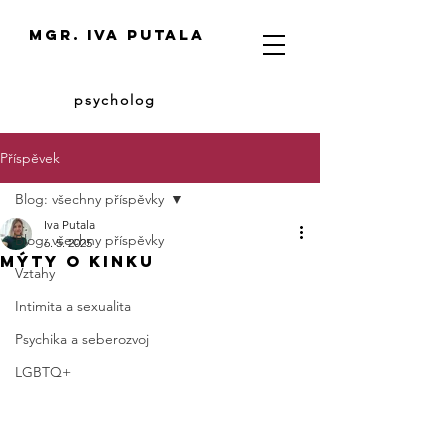
Mgr. Iva putala
psycholog
Příspěvek
Blog: všechny příspěvky
Iva Putala
Blog: všechny příspěvky
6. 5. 2025
Mýty o kinku
Vztahy
Intimita a sexualita
Psychika a seberozvoj
LGBTQ+