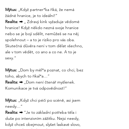
Mýtus:
 „Když partner*ka říká, že nemá 
žádné hranice, je to ideální!“
Realita: 
➡
 „ Zdravý kink vyžaduje vědomé 
hranice! Když někdo nezná svoje hranice 
nebo se je bojí sdělit, nemůžeš se na něj 
spolehnout – a to je riziko pro vás oba. 
Skutečná důvěra není v tom dělat všechno, 
ale v tom vědět, co ano a co ne. A to je 
sexy.“
Mýtus:
 „Dom by měl*a poznat, co chci, bez 
toho, abych to říkal*a…“
Realita: 
➡
 „Dom není čtenář myšlenek. 
Komunikace je tvá odpovědnost!“
Mýtus:
 „Když chci péči po scéně, asi jsem 
needy…“
Realita: 
➡
 “Je to základní potřeba těla i 
duše po intenzivním zážitku. Nejsi needy, 
když chceš obejmout, slyšet laskavé slovo, 