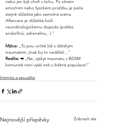
nebo jen být chvíli v tichu. Po silném 
emočním nebo fyzickém prožitku je péče 
stejně důležitá jako samotná scéna. 
Aftercare je důležitá kvůli 
neurobiologickému dojezdu (pokles 
endorfinů, adrenalinu,..).”
Mýtus:
 „To jsou určitě lidi s dětským 
traumatem, jinak by to nedělali…“
Realita: 
➡
 „Ne, výskyt traumatu v BDSM 
komunitě není vyšší než u běžné populace!“
Intimita a sexualita
Zobrazit vše
Nejnovější příspěvky