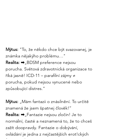
Mýtus:
 "To, že někdo chce být svazovanej, je 
známka nějakýho problému…"
Realita: ➡
„BDSM preference nejsou 
porucha. Světová zdravotnická organizace to 
říká jasně! ICD-11 – parafilní zájmy ≠ 
porucha, pokud nejsou vynucené nebo 
způsobující distres.”
Mýtus:
 „Mám fantazii o znásilnění. To určitě 
znamená že jsem špatnej člověk!“
Realita: 
➡
„Fantazie nejsou zločin! Je to 
normální, časté a neznamená to, že to chceš 
zažít doopravdy. Fantazie o dobývání, 
ovládání je jedna z nejčastějších erot!ckých 