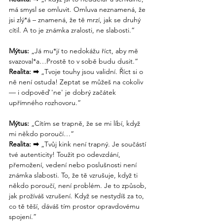
má smysl se omluvit. Omluva neznamená, že 
jsi zlý*á – znamená, že tě mrzí, jak se druhý 
cítil. A to je známka zralosti, ne slabosti.“
Mýtus:
 „Já mu*jí to nedokážu říct, aby mě 
svazoval*a…Prostě to v sobě budu dusit.“
Realita: 
➡
„Tvoje touhy jsou validní. Říct si o 
ně není ostuda! Zeptat se můžeš na cokoliv 
— i odpověď 'ne' je dobrý začátek 
upřímného rozhovoru.“
Mýtus:
 „Cítím se trapně, že se mi líbí, když 
mi někdo poroučí…“
Realita: 
➡
 „Tvůj kink není trapný. Je součástí 
tvé autenticity! Toužit po odevzdání, 
přemožení, vedení nebo poslušnosti není 
známka slabosti. To, že tě vzrušuje, když ti 
někdo poroučí, není problém. Je to způsob, 
jak prožíváš vzrušení. Když se nestydíš za to, 
co tě těší, dáváš tím prostor opravdovému 
spojení.”