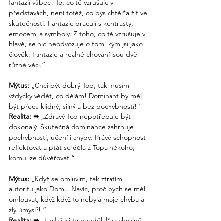
fantazií vůbec! To, co tě vzrušuje v 
představách, není totéž, co bys chtěl*a žít ve 
skutečnosti. Fantazie pracují s kontrasty, 
emocemi a symboly. Z toho, co tě vzrušuje v 
hlavě, se nic neodvozuje o tom, kým jsi jako 
člověk. Fantazie a reálné chování jsou dvě 
různé věci.”
Mýtus: 
„Chci být dobrý Top, tak musím 
vždycky vědět, co dělám! Dominant by měl 
být přece klidný, silný a bez pochybností!“
Realita: 
➡
„Zdravý Top nepotřebuje být 
dokonalý. Skutečná dominance zahrnuje 
pochybnosti, učení i chyby. Právě schopnost 
reflektovat a ptát se dělá z Topa někoho, 
komu lze důvěřovat.“
Mýtus:
 „Když se omluvím, tak ztratím 
autoritu jako Dom…Navíc, proč bych se měl 
omlouvat, když když to nebyla moje chyba a 
zlý úmysl?! “
Realita: 
➡
 „I když jsi to neudělal*a schválně, 